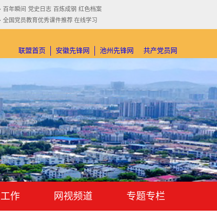
百年瞬间
党史日志
百炼成钢
红色档案
全国党员教育优秀课件推荐 在线学习
联盟首页
安徽先锋网
池州先锋网
共产党员网
才工作
网视频道
专题专栏