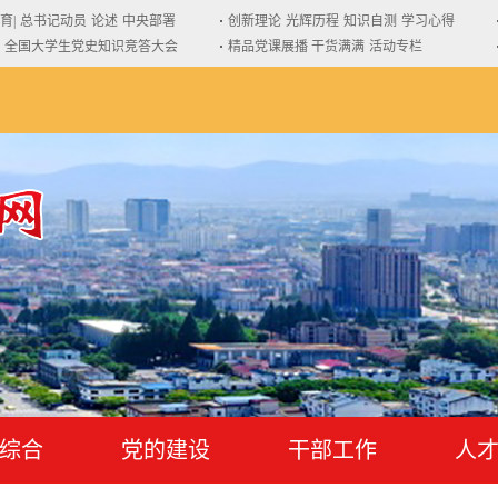
育|
总书记动员
论述
中央部署
创新理论
光辉历程
知识自测
学习心得
全国大学生党史知识竞答大会
精品党课展播 干货满满
活动专栏
综合
党的建设
干部工作
人