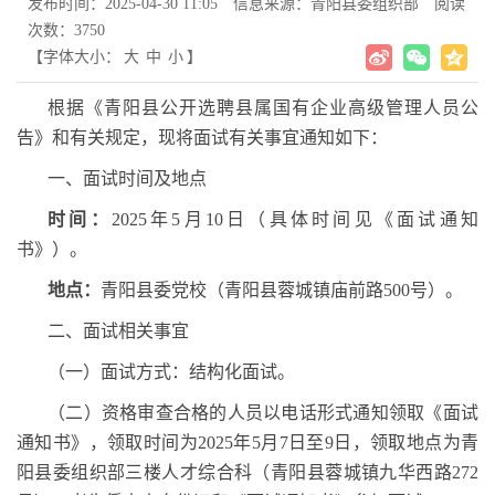
发布时间：2025-04-30 11:05
信息来源：青阳县委组织部
阅读
次数：
3750
【字体大小：
大
中
小
】
根据《青阳县公开选聘县属国有企业高级管理人员公
告》和有关规定，现将面试有关事宜通知如下：
一、面试时间及地点
时间：
2025
年
5
月
10
日（具体时间见《面试通知
书》）。
地点：
青阳县委党校（青阳县蓉城镇庙前路
500
号）。
二、面试相关事宜
（一）面试方式：结构化面试。
（二）资格审查合格的人员以电话形式通知领取《面试
通知书》，领取时间为
2025
年
5
月
7
日至
9
日，领取地点为青
阳县委组织部三楼人才综合科（青阳县蓉城镇九华西路
272